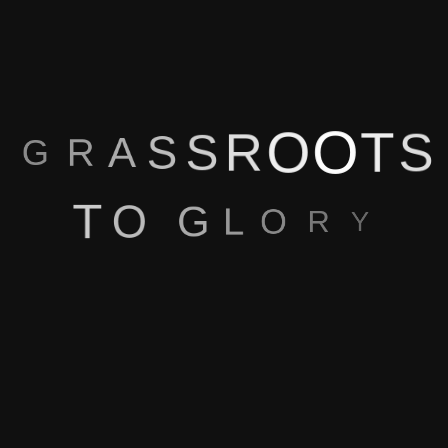
S
T
O
O
R
S
S
A
R
G
T
O
G
L
O
R
Y