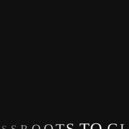
S
S
R
O
O
T
L
S
G
T
O